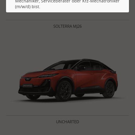
Mechaniker, Serviceberater oder Kfz-Mechatroniker
(m/w/d) bist.
SOLTERRA MJ26
UNCHARTED