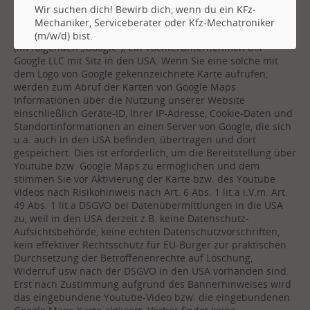
der Google-Dienste für Nutzer innerhalb der EU und der
Wir suchen dich! Bewirb dich, wenn du ein KFz-
Schweiz ist seit 22.01.2019 nunmehr die Google Ireland Ltd.
Mechaniker, Serviceberater oder Kfz-Mechatroniker
mit Sitz in Gordon House, Barrow Street, Dublin 4, Ireland
(m/w/d) bist.
(im folgenden „Google“), ein Tochterunternehmen der
Google LLC mit Sitz in den USA. Wenn Sie eine solche mit
dem Logo von Google gekennzeichnete Karte aufrufen,
werden zum Abruf der Karten von Google Maps
Informationen über die Nutzung unserer Website
einschließlich Geräte-ID, Ihrer IP-Adresse, Cookie-Daten und
Standortinformationen an einen Server von Google, die sich
u.a. auch in den USA befinden, übertragen und dort
gespeichert. Dies ist erforderlich, um die Bereitstellung über
Youtube bzw. Google Maps zu ermöglichen und dem
stimmen Sie vor Aktivierung der Karte bzw. des Youtube
Videos nach Risikohinweis nach Art. 6 Abs. 1 lit.a i.V.m. Art.
49 Abs. 1 lit.a DSGVO bei Datenübermittlungen in die USA
zu, weil in den USA derzeit z.B. keine Datenschutz-
Aufsichtsbehörde, keine echten Datenschutzvorschriften,
kein effektiver Rechtsschutz für EU-Bürger zur praktischen
Durchsetzung der Betroffenenrechte auf Löschung,
Widerruf usw nach der DSGVO in den USA vorhanden sind.
Erst nach Zustimmung aufgrund des Bannerhinweises wird
das eingebundene Youtube-Video bzw. die eingebundenen