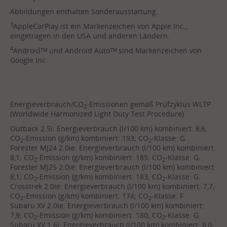
Abbildungen enthalten Sonderausstattung.
3
AppleCarPlay ist ein Markenzeichen von Apple Inc.,
eingetragen in den USA und anderen Ländern.
4
Androidᵀᴹ und Android Autoᵀᴹ sind Markenzeichen von
Google Inc.
Energieverbrauch/CO
-Emissionen gemäß Prüfzyklus WLTP
2
(Worldwide Harmonized Light Duty Test Procedure)
Outback 2.5i: Energieverbrauch (l/100 km) kombiniert: 8,6;
CO
-Emission (g/km) kombiniert: 193; CO
-Klasse: G.
2
2
Forester MJ24 2.0ie: Energieverbrauch (l/100 km) kombiniert:
8,1; CO
-Emission (g/km) kombiniert: 185; CO
-Klasse: G.
2
2
Forester MJ25 2.0ie: Energieverbrauch (l/100 km) kombiniert:
8,1; CO
-Emission (g/km) kombiniert: 183; CO
-Klasse: G.
2
2
Crosstrek 2.0ie: Energieverbrauch (l/100 km) kombiniert: 7,7;
CO
-Emission (g/km) kombiniert: 174; CO
-Klasse: F.
2
2
Subaru XV 2.0ie: Energieverbrauch (l/100 km) kombiniert:
7,9; CO
-Emission (g/km) kombiniert: 180; CO
-Klasse: G.
2
2
Subaru XV 1.6i: Energieverbrauch (l/100 km) kombiniert: 8,0;