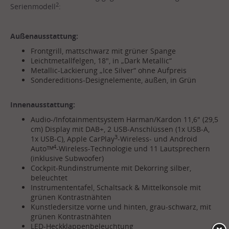
2
Serienmodell
:
Außenausstattung:
Frontgrill, mattschwarz mit grüner Spange
Leichtmetallfelgen, 18", in „Dark Metallic“
Metallic-Lackierung „Ice Silver“ ohne Aufpreis
Sondereditions-Designelemente, außen, in Grün
Innenausstattung:
Audio-/Infotainmentsystem Harman/Kardon 11,6" (29,5
cm) Display mit DAB+, 2 USB-Anschlüssen (1x USB-A,
3
1x USB-C), Apple CarPlay
-Wireless- und Android
4
Autoᵀᴹ
-Wireless-Technologie und 11 Lautsprechern
(inklusive Subwoofer)
Cockpit-Rundinstrumente mit Dekorring silber,
beleuchtet
Instrumententafel, Schaltsack & Mittelkonsole mit
grünen Kontrastnähten
Kunstledersitze vorne und hinten, grau-schwarz, mit
grünen Kontrastnähten
LED-Heckklappenbeleuchtung