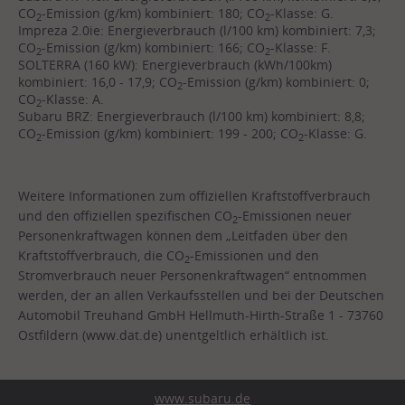
CO
-Emission (g/km) kombiniert: 180; CO
-Klasse: G.
2
2
Impreza 2.0ie: Energieverbrauch (l/100 km) kombiniert: 7,3;
CO
-Emission (g/km) kombiniert: 166; CO
-Klasse: F.
2
2
SOLTERRA (160 kW): Energieverbrauch (kWh/100km)
kombiniert: 16,0 - 17,9; CO
-Emission (g/km) kombiniert: 0;
2
CO
-Klasse: A.
2
Subaru BRZ: Energieverbrauch (l/100 km) kombiniert: 8,8;
CO
-Emission (g/km) kombiniert: 199 - 200; CO
-Klasse: G.
2
2
Weitere Informationen zum offiziellen Kraftstoffverbrauch
und den offiziellen spezifischen CO
-Emissionen neuer
2
Personenkraftwagen können dem „Leitfaden über den
Kraftstoffverbrauch, die CO
-Emissionen und den
2
Stromverbrauch neuer Personenkraftwagen“ entnommen
werden, der an allen Verkaufsstellen und bei der Deutschen
Automobil Treuhand GmbH Hellmuth-Hirth-Straße 1 - 73760
Ostfildern (www.dat.de) unentgeltlich erhältlich ist.
www.subaru.de